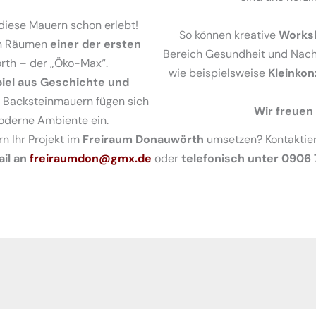
diese Mauern schon erlebt!
So können kreative
Works
en Räumen
einer der ersten
Bereich Gesundheit und Nachh
rth – der „Öko-Max“.
wie beispielsweise
Kleinkon
el aus Geschichte und
e Backsteinmauern fügen sich
Wir freuen 
oderne Ambiente ein.
n Ihr Projekt im
Freiraum Donauwörth
umsetzen? Kontaktier
ail an
freiraumdon@gmx.de
oder
telefonisch unter 0906