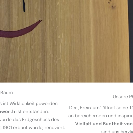
 Raum
Unsere P
 ist Wirklichkeit geworden
Der „Freiraum“ öffnet seine 
uwörth
ist entstanden.
an bereichernden und inspir
t wurde das Erdgeschoss des
Vielfalt und Buntheit v
s 1901 erbaut wurde, renoviert.
sind uns herzl