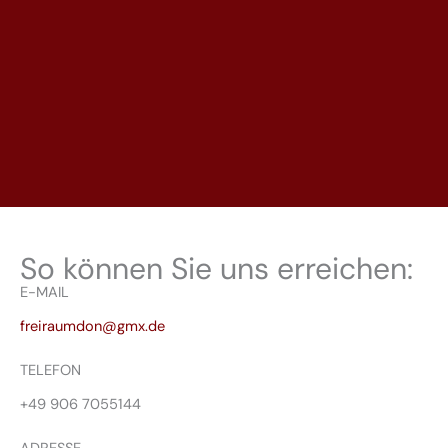
So können Sie uns erreichen:
E-MAIL
freiraumdon@gmx.de
TELEFON
+49 906 7055144